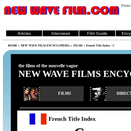
Frenc
Articles
Interviews
Film Guide
Ency
HOME
>
NEW WAVE FILM ENCYCLOPEDIA
>
FILMS
> French Title Index - C
the films of the nouvelle vague
NEW WAVE FILMS ENCY
FILMS
DIREC
French Title Index