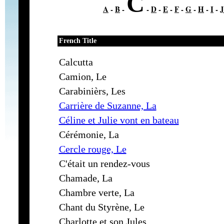
C
A
-
B
-
-
D
-
E
-
F
-
G
-
H
-
I
-
J
French Title
Calcutta
Camion, Le
Carabinièrs, Les
Carrière de Suzanne, La
Céline et Julie vont en bateau
Cérémonie, La
Cercle rouge, Le
C'était un rendez-vous
Chamade, La
Chambre verte, La
Chant du Styrène, Le
Charlotte et son Jules