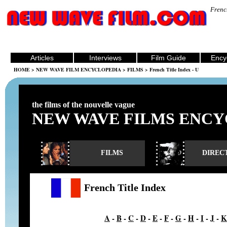
Frenc
Articles
Interviews
Film Guide
Ency
HOME
>
NEW WAVE FILM ENCYCLOPEDIA
>
FILMS
> French Title Index - U
the films of the nouvelle vague
NEW WAVE FILMS ENCY
FILMS
DIREC
French Title Index
A
-
B
-
C
-
D
-
E
-
F
-
G
-
H
-
I
-
J
-
K