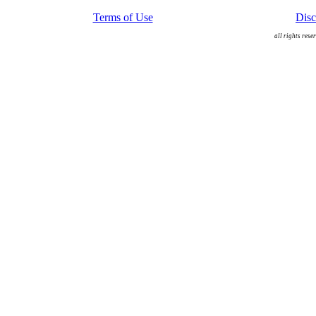
Terms of Use
Disc
all rights rese