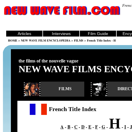
Frenc
Articles
Interviews
Film Guide
Ency
HOME
>
NEW WAVE FILM ENCYCLOPEDIA
>
FILMS
> French Title Index - H
the films of the nouvelle vague
NEW WAVE FILMS ENCY
FILMS
DIREC
French Title Index
H
A
-
B
-
C
-
D
-
E
-
F
-
G
-
-
I
-