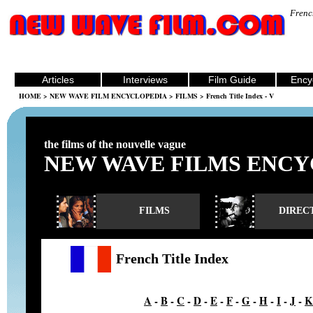
Frenc
Articles
Interviews
Film Guide
Ency
HOME
>
NEW WAVE FILM ENCYCLOPEDIA
>
FILMS
> French Title Index - V
the films of the nouvelle vague
NEW WAVE FILMS ENCY
FILMS
DIREC
French Title Index
A
-
B
-
C
-
D
-
E
-
F
-
G
-
H
-
I
-
J
-
K